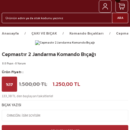
ARA
Anasayfa
ÇAKI VE BIÇAK
Komando Bıçakları
Cepmas
Cepmastır 2 Jandarma Komando Bıçağı
0.0 Puan - 0 Yorum
Ürün Fiyatı :
1.500,00 TL
1.250,00 TL
%17
133,38 TL den başlayan taksitlerle!
BIÇAK YAZISI