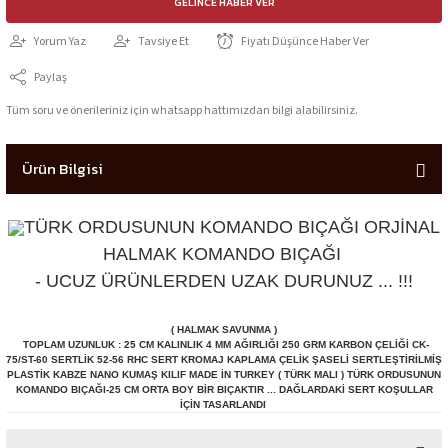
GELINCE HABER VER
Yorum Yaz
Tavsiye Et
Fiyatı Düşünce Haber Ver
Paylaş
Tüm soru ve önerileriniz için whatsapp hattımızdan bilgi alabilirsiniz.
Ürün Bilgisi
TÜRK ORDUSUNUN KOMANDO BIÇAĞI ORJİNAL
HALMAK KOMANDO BIÇAĞI
- UCUZ ÜRÜNLERDEN UZAK DURUNUZ ... !!!
( HALMAK SAVUNMA )
TOPLAM UZUNLUK : 25 CM KALINLIK 4 MM AĞIRLIĞI 250 GRM KARBON ÇELİĞİ CK-
75/ST-60 SERTLİK 52-56 RHC SERT KROMAJ KAPLAMA ÇELİK ŞASELİ SERTLEŞTİRİLMİŞ
PLASTİK KABZE NANO KUMAŞ KILIF MADE İN TURKEY ( TÜRK MALI ) TÜRK ORDUSUNUN
KOMANDO BIÇAĞI-25 CM ORTA BOY BİR BIÇAKTIR ... DAĞLARDAKİ SERT KOŞULLAR
İÇİN TASARLANDI