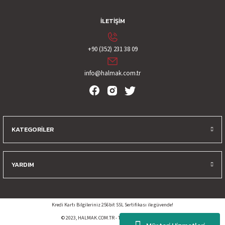
İLETİŞİM
+90 (352) 231 38 09
info@halmak.com.tr
KATEGORİLER
YARDIM
Kredi Kartı Bilgileriniz 256bit SSL Sertifikası ile güvende!
© 2023, HALMAK.COM.TR - Tüm Hakları Saklıdır.