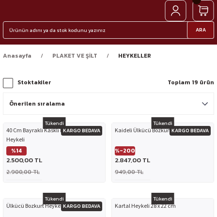
ARA
Anasayfa
PLAKET VE ŞİLT
HEYKELLER
Stoktakiler
Toplam 19 ürün
Tükendi
Tükendi
40 Cm Bayraklı Kasklı Komando
Kaideli Ülkücü Bozkurt Heykeli 18 cm
KARGO BEDAVA
KARGO BEDAVA
Heykeli
%14
%-200
2.500,00 TL
2.847,00 TL
2.900,00 TL
949,00 TL
Tükendi
Tükendi
Ülkücü Bozkurt Heykeli 18 cm
Kartal Heykeli 28 x 22 cm
KARGO BEDAVA