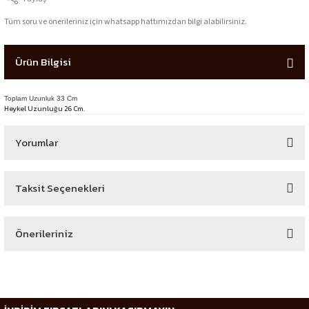
Tüm soru ve önerileriniz için whatsapp hattımızdan bilgi alabilirsiniz.
Ürün Bilgisi
Toplam Uzunluk 33 Cm
Heykel Uzunluğu 26 Cm.
Yorumlar
Taksit Seçenekleri
Bu ürüne ilk yorumu siz yapın!
Önerileriniz
Yorum Yaz
Bu ürünün fiyat bilgisi, resim, ürün açıklamalarında ve diğer konularda
yetersiz gördüğünüz noktaları öneri formunu kullanarak tarafımıza
iletebilirsiniz.