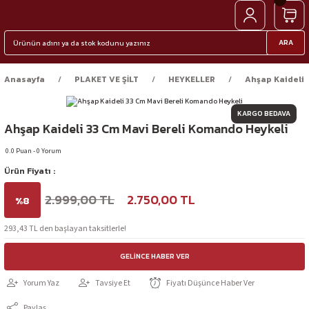
ARA
Anasayfa
PLAKET VE ŞİLT
HEYKELLER
Ahşap Kaideli 
KARGO BEDAVA
Ahşap Kaideli 33 Cm Mavi Bereli Komando Heykeli
0.0 Puan - 0 Yorum
Ürün Fiyatı :
2.999,00 TL
2.750,00 TL
%8
293,43 TL den başlayan taksitlerle!
GELINCE HABER VER
Yorum Yaz
Tavsiye Et
Fiyatı Düşünce Haber Ver
Paylaş