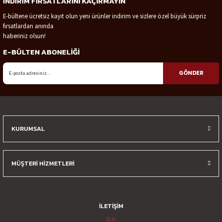
İNDİRİM FIRSATLARINI KAÇIRMAYIN
Görüş ve önerileriniz için teşekkür ederiz.
E-bültene ücretsiz kayıt olun yeni ürünler indirim ve sizlere özel büyük sürpriz
fırsatlardan anında
Ürün resmi kalitesiz, bozuk veya görüntülenemiyor.
haberiniz olsun!
Ürün açıklamasında eksik bilgiler bulunuyor.
E-BÜLTEN ABONELİĞİ
Ürün bilgilerinde hatalar bulunuyor.
Ürün fiyatı diğer sitelerden daha pahalı.
GÖNDER
Bu ürüne benzer farklı alternatifler olmalı.
KURUMSAL
Gönder
MÜŞTERİ HİZMETLERİ
İLETİŞİM