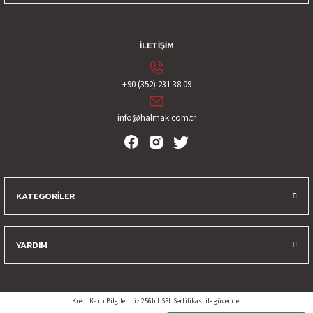
İLETİŞİM
+90 (352) 231 38 09
info@halmak.com.tr
KATEGORİLER
YARDIM
Kredi Kartı Bilgileriniz 256bit SSL Sertifikası ile güvende!