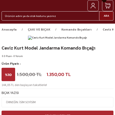
ARA
Anasayfa
ÇAKI VE BIÇAK
Komando Bıçakları
Ceviz K
Ceviz Kurt Model Jandarma Komando Bıçağı
0.0 Puan - 0 Yorum
Ürün Fiyatı :
1.500,00 TL
1.350,00 TL
%10
144,05 TL den başlayan taksitlerle!
BIÇAK YAZISI