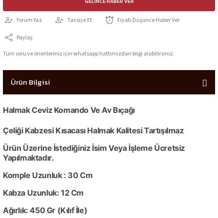
GELINCE HABER VER
Yorum Yaz
Tavsiye Et
Fiyatı Düşünce Haber Ver
Paylaş
Tüm soru ve önerileriniz için whatsapp hattımızdan bilgi alabilirsiniz.
Ürün Bilgisi
Halmak Ceviz Komando Ve Av Bıçağı
Çeliği Kabzesi Kısacası Halmak Kalitesi Tartışılmaz
Ürün Üzerine İstediğiniz İsim Veya İşleme Ücretsiz
Yapılmaktadır.
Komple Uzunluk : 30 Cm
Kabza Uzunluk: 12 Cm
Ağırlık: 450 Gr (Kılıf İle)