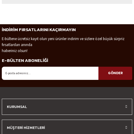
Yorum Yaz
Bu ürünün fiyat bilgisi, resim, ürün açıklamalarında ve diğer konularda
yetersiz gördüğünüz noktaları öneri formunu kullanarak tarafımıza
iletebilirsiniz.
İNDİRİM FIRSATLARINI KAÇIRMAYIN
Görüş ve önerileriniz için teşekkür ederiz.
E-bültene ücretsiz kayıt olun yeni ürünler indirim ve sizlere özel büyük sürpriz
fırsatlardan anında
Ürün resmi kalitesiz, bozuk veya görüntülenemiyor.
haberiniz olsun!
Ürün açıklamasında eksik bilgiler bulunuyor.
E-BÜLTEN ABONELİĞİ
Ürün bilgilerinde hatalar bulunuyor.
Ürün fiyatı diğer sitelerden daha pahalı.
GÖNDER
Bu ürüne benzer farklı alternatifler olmalı.
KURUMSAL
Gönder
MÜŞTERİ HİZMETLERİ