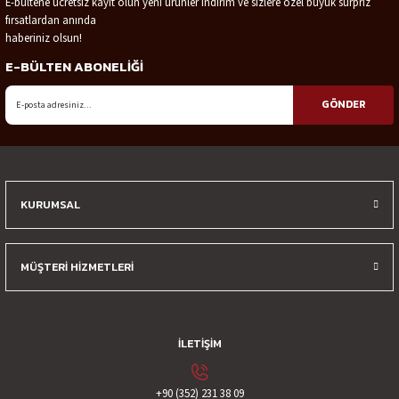
E-bültene ücretsiz kayıt olun yeni ürünler indirim ve sizlere özel büyük sürpriz
fırsatlardan anında
Ürün resmi kalitesiz, bozuk veya görüntülenemiyor.
haberiniz olsun!
Ürün açıklamasında eksik bilgiler bulunuyor.
E-BÜLTEN ABONELİĞİ
Ürün bilgilerinde hatalar bulunuyor.
Ürün fiyatı diğer sitelerden daha pahalı.
GÖNDER
Bu ürüne benzer farklı alternatifler olmalı.
KURUMSAL
Gönder
MÜŞTERİ HİZMETLERİ
İLETİŞİM
+90 (352) 231 38 09