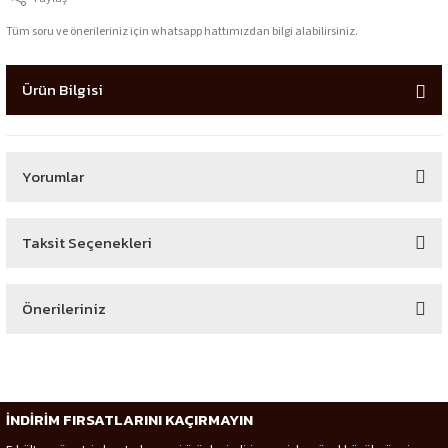
Tüm soru ve önerileriniz için whatsapp hattımızdan bilgi alabilirsiniz.
Ürün Bilgisi
Yorumlar
Taksit Seçenekleri
Bu ürüne ilk yorumu siz yapın!
Önerileriniz
Yorum Yaz
Bu ürünün fiyat bilgisi, resim, ürün açıklamalarında ve diğer konularda
yetersiz gördüğünüz noktaları öneri formunu kullanarak tarafımıza
iletebilirsiniz.
İNDİRİM FIRSATLARINI KAÇIRMAYIN
Görüş ve önerileriniz için teşekkür ederiz.