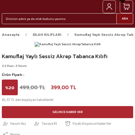
ARA
Anasayfa
SİLAH KILIFLARI
Kamuflaj Yaylı Sessiz Akrep Taba
Kamuflaj Yaylı Sessiz Akrep Tabanca Kılıfı
0.0 Puan - 0 Yorum
Ürün Fiyatı :
499,00 TL
399,00 TL
%20
42,57 TL den başlayan taksitlerle!
GELINCE HABER VER
Yorum Yaz
Tavsiye Et
Fiyatı Düşünce Haber Ver
Paylaş