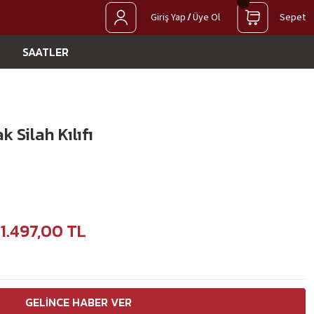
/
Giriş Yap
Üye Ol
Sepet
SAATLER
 Silah Kılıfı
1.497,00 TL
GELINCE HABER VER