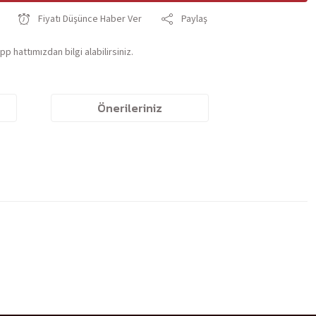
Fiyatı Düşünce Haber Ver
Paylaş
p hattımızdan bilgi alabilirsiniz.
Önerileriniz
irsiniz.