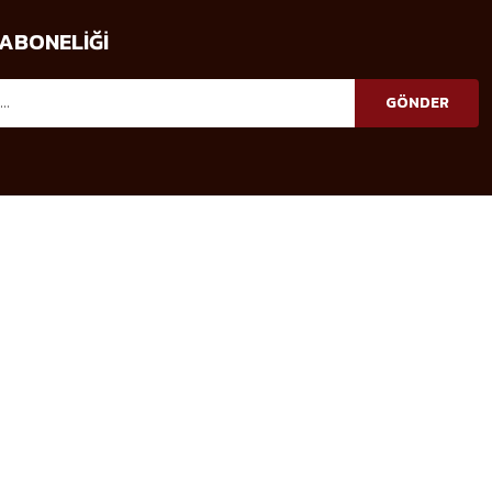
ABONELİĞİ
GÖNDER
KATEGORİLER
YARDIM
Askeri Bot
Siteye Güvenli Giriş Yap
Askeri Giyim
Şifremi Unuttum?
Bıçaklar
Yeni Üyelik Oluştur