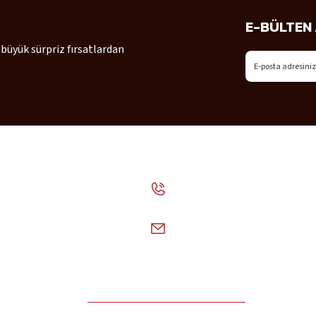
E-BÜLTEN 
 büyük sürpriz fırsatlardan
Gönder
İLETİŞİM
+90 (352) 231 38 09
info@halmak.com.tr