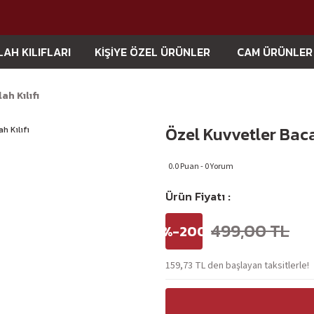
LAH KILIFLARI
KİŞİYE ÖZEL ÜRÜNLER
CAM ÜRÜNLER
ah Kılıfı
Özel Kuvvetler Bacak
0.0 Puan - 0 Yorum
Ürün Fiyatı :
499,00 TL
%-200
159,73 TL den başlayan taksitlerle!