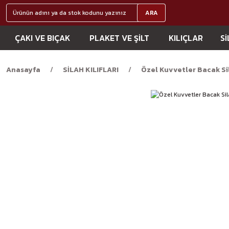
ARA
ÇAKI VE BIÇAK
PLAKET VE ŞİLT
KILIÇLAR
Sİ
Anasayfa
SİLAH KILIFLARI
Özel Kuvvetler Bacak Sil