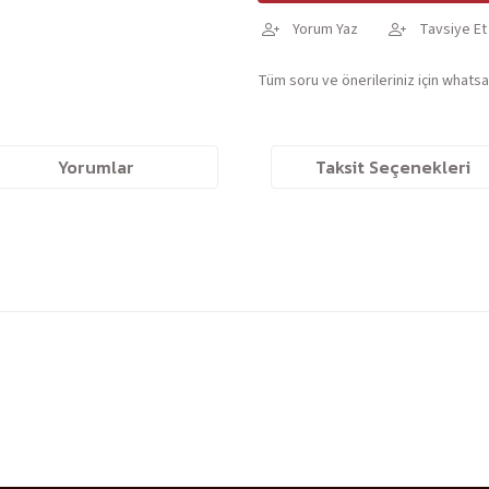
Yorum Yaz
Tavsiye Et
Tüm soru ve önerileriniz için whatsap
Yorumlar
Taksit Seçenekleri
yetersiz gördüğünüz noktaları öneri formunu kullanarak tarafımıza iletebil
Bu ürüne ilk yorumu siz yapın!
Yorum Yaz