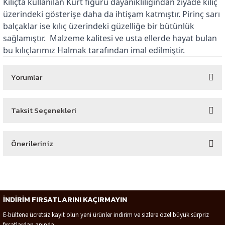
Kılıçta kullanılan Kurt figürü dayanıklılığından ziyade kılıç
üzerindeki gösterişe daha da ihtişam katmıştır. Pirinç sarı
balçaklar ise kılıç üzerindeki güzelliğe bir bütünlük
sağlamıştır. Malzeme kalitesi ve usta ellerde hayat bulan
bu kılıçlarımız Halmak tarafından imal edilmiştir.
Yorumlar
Taksit Seçenekleri
Bu ürüne ilk yorumu siz yapın!
Önerileriniz
Yorum Yaz
Bu ürünün fiyat bilgisi, resim, ürün açıklamalarında ve diğer konularda
yetersiz gördüğünüz noktaları öneri formunu kullanarak tarafımıza
iletebilirsiniz.
İNDİRİM FIRSATLARINI KAÇIRMAYIN
Görüş ve önerileriniz için teşekkür ederiz.
E-bültene ücretsiz kayıt olun yeni ürünler indirim ve sizlere özel büyük sürpriz
fırsatlardan anında