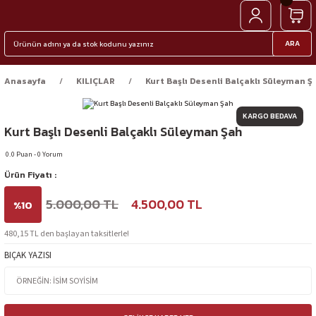
ARA
Anasayfa
KILIÇLAR
Kurt Başlı Desenli Balçaklı Süleyman Ş
KARGO BEDAVA
Kurt Başlı Desenli Balçaklı Süleyman Şah
0.0 Puan - 0 Yorum
Ürün Fiyatı :
5.000,00 TL
4.500,00 TL
%10
480,15 TL den başlayan taksitlerle!
BIÇAK YAZISI