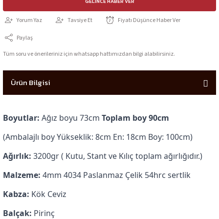
GELINCE HABER VER
Yorum Yaz
Tavsiye Et
Fiyatı Düşünce Haber Ver
Paylaş
Tüm soru ve önerileriniz için whatsapp hattımızdan bilgi alabilirsiniz.
Ürün Bilgisi
Boyutlar:
Ağız boyu 73cm
Toplam boy 90cm
(Ambalajlı boy Yükseklik: 8cm En: 18cm Boy: 100cm)
Ağırlık:
3200gr ( Kutu, Stant ve Kılıç toplam ağırlığıdır.)
Malzeme:
4mm 4034 Paslanmaz Çelik 54hrc sertlik
Kabza:
Kök Ceviz
Balçak:
Pirinç