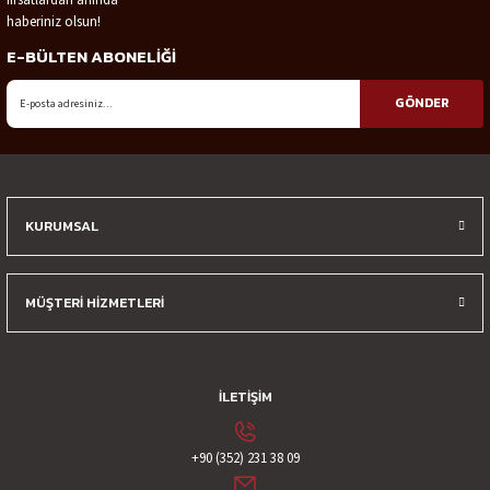
Ürün resmi kalitesiz, bozuk veya görüntülenemiyor.
haberiniz olsun!
Ürün açıklamasında eksik bilgiler bulunuyor.
E-BÜLTEN ABONELİĞİ
Ürün bilgilerinde hatalar bulunuyor.
Ürün fiyatı diğer sitelerden daha pahalı.
GÖNDER
Bu ürüne benzer farklı alternatifler olmalı.
KURUMSAL
Gönder
MÜŞTERİ HİZMETLERİ
İLETİŞİM
+90 (352) 231 38 09